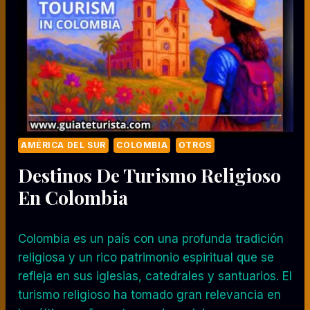
I
E
N
D
O
L
O
S
L
U
AMÉRICA DEL SUR
COLOMBIA
OTROS
G
Destinos De Turismo Religioso
A
R
En Colombia
E
S
T
Colombia es un país con una profunda tradición
U
religiosa y un rico patrimonio espiritual que se
R
Í
refleja en sus iglesias, catedrales y santuarios. El
S
turismo religioso ha tomado gran relevancia en
T