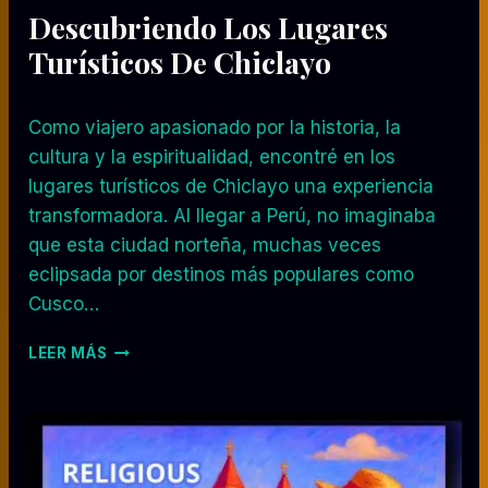
P
Descubriendo Los Lugares
E
R
Turísticos De Chiclayo
I
E
N
Como viajero apasionado por la historia, la
C
cultura y la espiritualidad, encontré en los
I
A
lugares turísticos de Chiclayo una experiencia
D
transformadora. Al llegar a Perú, no imaginaba
E
que esta ciudad norteña, muchas veces
U
eclipsada por destinos más populares como
N
V
Cusco…
I
A
D
LEER MÁS
J
E
E
S
R
C
O
U
B
R