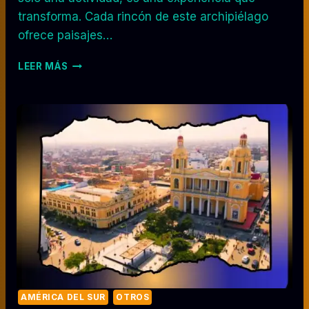
transforma. Cada rincón de este archipiélago
ofrece paisajes…
T
LEER MÁS
U
R
I
S
M
O
E
N
H
A
W
Á
I
:
E
X
AMÉRICA DEL SUR
OTROS