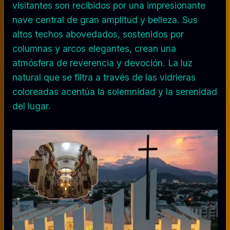
visitantes son recibidos por una impresionante
nave central de gran amplitud y belleza. Sus
altos techos abovedados, sostenidos por
columnas y arcos elegantes, crean una
atmósfera de reverencia y devoción. La luz
natural que se filtra a través de las vidrieras
coloreadas acentúa la solemnidad y la serenidad
del lugar.