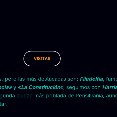
VISITAR
es, pero las más destacadas son:
Filadelfia
, fam
ncia»
y
«La Constitución
«, seguimos con
Harri
 segunda ciudad más poblada de Pensilvania, au
tar.