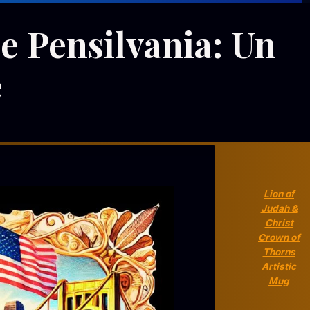
e Pensilvania: Un
e
Lion of
Judah &
Christ
Crown of
Thorns
Artistic
Mug