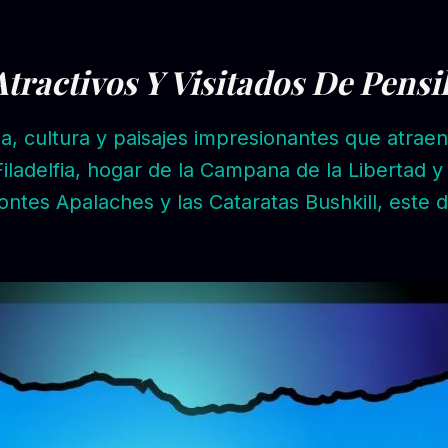
tractivos Y Visitados De Pensi
ia, cultura y paisajes impresionantes que atraen
iladelfia, hogar de la Campana de la Libertad y
ontes Apalaches y las Cataratas Bushkill, este 