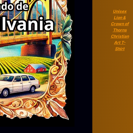
Unisex
Lion &
Crown of
Thorns
Christian
Art T-
Shirt