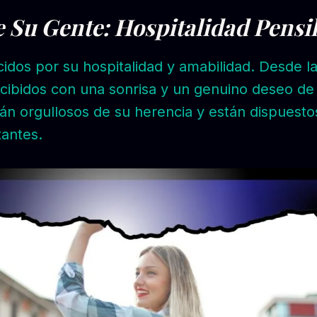
e Su Gente: Hospitalidad Pensi
idos por su hospitalidad y amabilidad. Desde la
cibidos con una sonrisa y un genuino deseo de c
tán orgullosos de su herencia y están dispuesto
tantes.