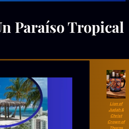
n Paraíso Tropical
Lion of
Judah &
Christ
Crown of
Thorns