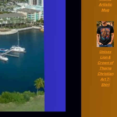
Artistic
Mug
Unisex
Lion &
Crown of
Thorns
Christian
Art T-
Shirt