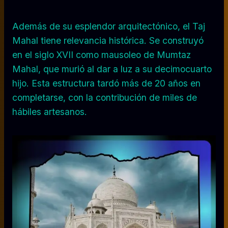
Además de su esplendor arquitectónico, el Taj
Mahal tiene relevancia histórica. Se construyó
en el siglo XVII como mausoleo de Mumtaz
Mahal, que murió al dar a luz a su decimocuarto
hijo. Esta estructura tardó más de 20 años en
completarse, con la contribución de miles de
hábiles artesanos.