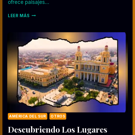
ofrece paisajes…
T
LEER MÁS
U
R
I
S
M
O
E
N
H
A
W
Á
I
:
E
X
AMÉRICA DEL SUR
OTROS
P
Descubriendo Los Lugares
E
R