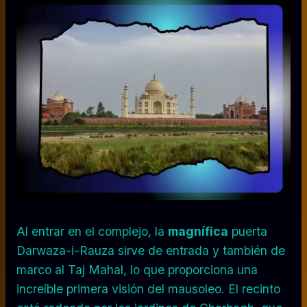
Al entrar en el complejo, la
magnífica
puerta
Darwaza-i-Rauza sirve de entrada y también de
marco al Taj Mahal, lo que proporciona una
increíble primera visión del mausoleo. El recinto