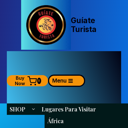
Saltar
al
contenido
Guíate
Turista
Buy
Menu
0
Now
SHOP
Lugares Para Visitar
Alternar Menú Hijo
África