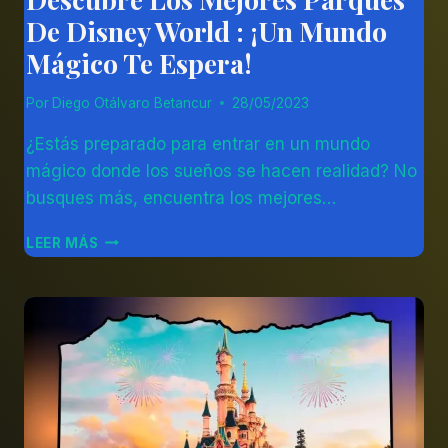
De Disney World : ¡Un Mundo
Mágico Te Espera!
Por
Diego Otálvaro Betancur
28/05/2023
¿Estás preparado para entrar en un mundo
mágico donde los sueños se hacen realidad? No
busques más, encuentra los mejores…
DESCUBRE
LEER MÁS
LOS
MEJORES
PARQUES
DE
DISNEY
WORLD
:
¡UN
MUNDO
MÁGICO