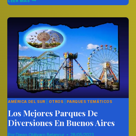
LEER MÁS
EL
MÁGICO
MUNDO
DEL
PARQUE
GHIBLI
EN
JAPÓN
AMÉRICA DEL SUR
|
OTROS
|
PARQUES TEMÁTICOS
Los Mejores Parques De
Diversiones En Buenos Aires
Por
Diego Otálvaro Betancur
28/05/2023