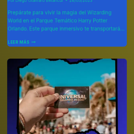
Por
Diego Otálvaro Betancur
28/05/2023
Prepárate para vivir la magia del Wizarding
World en el Parque Temático Harry Potter
Orlando. Este parque inmersivo te transportará…
DESCUBRE
LEER MÁS
LA
MAGIA
EN
EL
PARQUE
TEMÁTICO
DE
HARRY
POTTER
EN
ORLANDO