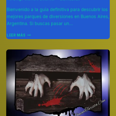
Bienvenido a la guía definitiva para descubrir los
mejores parques de diversiones en Buenos Aires,
Argentina. Si buscas pasar un…
LOS
LEER MÁS
MEJORES
PARQUES
DE
DIVERSIONES
EN
BUENOS
AIRES