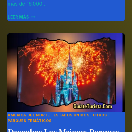
más de 16.000…
EL
LEER MÁS
PARQUE
TEMÁTICO
EL
YARUMO
EN
COLOMBIA
AMÉRICA DEL NORTE
|
ESTADOS UNIDOS
|
OTROS
|
PARQUES TEMÁTICOS
Descubre Los Mejores Parques