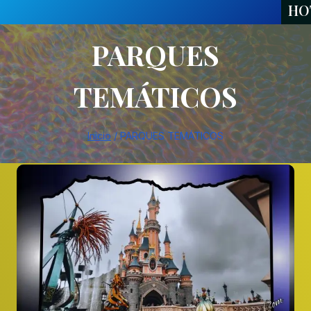
HO
PARQUES
TEMÁTICOS
Inicio
/
PARQUES TEMÁTICOS