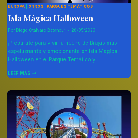
EUROPA
|
OTROS
|
PARQUES TEMÁTICOS
Isla Mágica Halloween
Por
Diego Otálvaro Betancur
28/05/2023
¡Prepárate para vivir la noche de Brujas más
espeluznante y emocionante en Isla Mágica
Halloween en el Parque Temático y…
ISLA
LEER MÁS
MÁGICA
HALLOWEEN