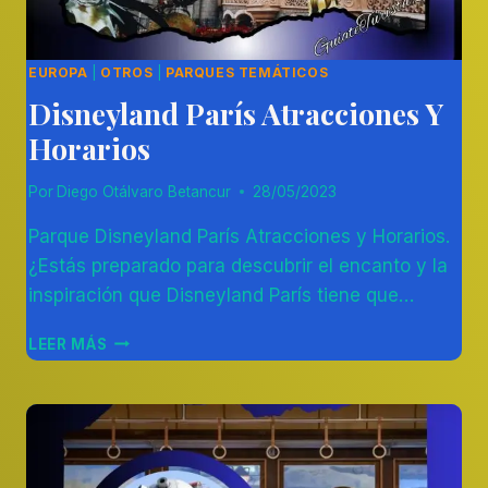
EUROPA
|
OTROS
|
PARQUES TEMÁTICOS
Disneyland París Atracciones Y
Horarios
Por
Diego Otálvaro Betancur
28/05/2023
Parque Disneyland París Atracciones y Horarios.
¿Estás preparado para descubrir el encanto y la
inspiración que Disneyland París tiene que…
DISNEYLAND
LEER MÁS
PARÍS
ATRACCIONES
Y
HORARIOS