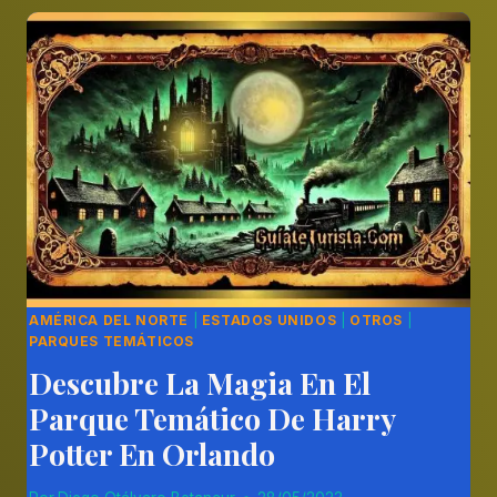
ATRACCIÓN
RED
FORCE
EN
FERRARI
LAND
AMÉRICA DEL NORTE
|
ESTADOS UNIDOS
|
OTROS
|
PARQUES TEMÁTICOS
Descubre La Magia En El
Parque Temático De Harry
Potter En Orlando