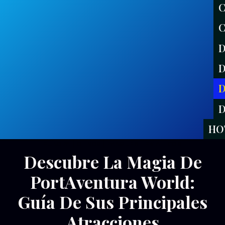
C
C
D
D
D
D
HO
EUROPA
|
OTROS
|
PARQUES TEMÁTICOS
Descubre La Magia De
PortAventura World:
Guía De Sus Principales
Atracciones