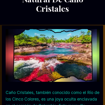
Cristales
Por
10/07/2023
Diego
Otálvaro
Betancur
Caño Cristales, también conocido como el Río de
los Cinco Colores, es una joya oculta enclavada