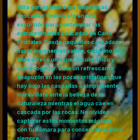
Mira con asombro las magníficas
cascadas: Embárcate en una
excursión para contemplar las
extraordinarias cascadas de Caño
Cristales. Desde pequeñas cascadas
hasta imponentes saltos, cada uno de
ellos ofrece un espectáculo único y
sobrecogedor. Date un refrescante
chapuzón en las pozas cristalinas que
hay bajo las cascadas o simplemente
maravíllate ante la belleza de la
naturaleza mientras el agua cae en
cascada por las rocas. No olvides
capturar estos momentos mágicos
con tu cámara para conservarlos para
siempre.