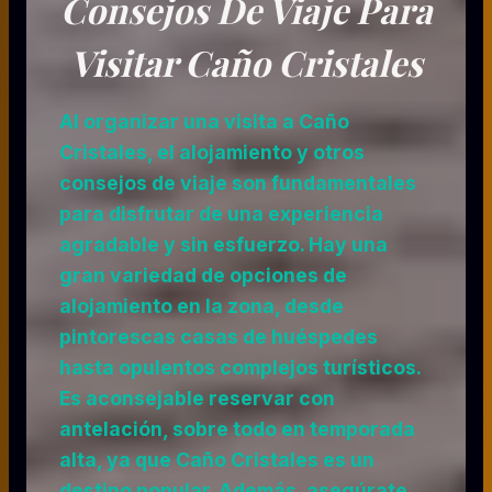
Consejos De Viaje Para
Visitar Caño Cristales
Al organizar una visita a Caño
Cristales, el alojamiento y otros
consejos de viaje son fundamentales
para disfrutar de una experiencia
agradable y sin esfuerzo. Hay una
gran variedad de opciones de
alojamiento en la zona, desde
pintorescas casas de huéspedes
hasta opulentos complejos turísticos.
Es aconsejable reservar con
antelación, sobre todo en temporada
alta, ya que Caño Cristales es un
destino popular. Además, asegúrate