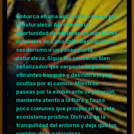
Embarca en una excursión o paseo por
la naturaleza: Aprovecha la
oportunidad de explorar las maravillas
naturales de Caño Cristales haciendo
senderismo o un paseo por la
naturaleza. Sigue los senderos bien
señalizados que serpentean por los
vibrantes bosques y descubre joyas
ocultas por el camino. Mientras
paseas por la exuberante vegetación,
mantente atento a la flora y fauna
poco comunes que prosperan en este
ecosistema prístino. Disfruta de la
tranquilidad del entorno y deja que los
sonidos de la naturaleza