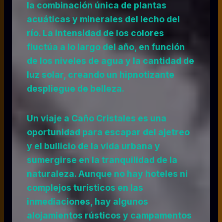
la combinación única de plantas
acuáticas y minerales del lecho del
río. La intensidad de los colores
fluctúa a lo largo del año, en función
de los niveles de agua y la cantidad de
luz solar, creando un hipnotizante
despliegue de belleza.
Un viaje a Caño Cristales es una
oportunidad para escapar del ajetreo
y el bullicio de la vida urbana y
sumergirse en la tranquilidad de la
naturaleza. Aunque no hay hoteles ni
complejos turísticos en las
inmediaciones, hay algunos
alojamientos rústicos y campamentos