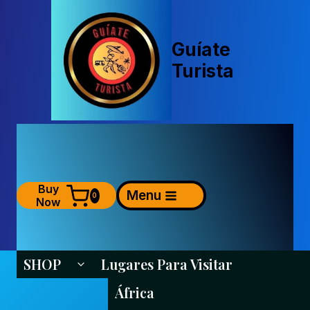
Saltar
al
contenido
Guíate
Turista
Buy
Menu
0
Now
SHOP
Lugares Para Visitar
Alternar Menú Hijo
África