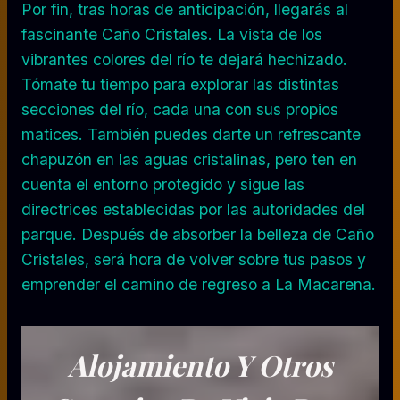
Por fin, tras horas de anticipación, llegarás al
fascinante Caño Cristales. La vista de los
vibrantes colores del río te dejará hechizado.
Tómate tu tiempo para explorar las distintas
secciones del río, cada una con sus propios
matices. También puedes darte un refrescante
chapuzón en las aguas cristalinas, pero ten en
cuenta el entorno protegido y sigue las
directrices establecidas por las autoridades del
parque. Después de absorber la belleza de Caño
Cristales, será hora de volver sobre tus pasos y
emprender el camino de regreso a La Macarena.
Alojamiento Y Otros