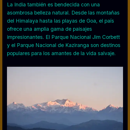
La India también es bendecida con una
asombrosa belleza natural. Desde las montañas
del Himalaya hasta las playas de Goa, el país
ofrece una amplia gama de paisajes
impresionantes. El Parque Nacional Jim Corbett
y el Parque Nacional de Kaziranga son destinos
populares para los amantes de la vida salvaje.