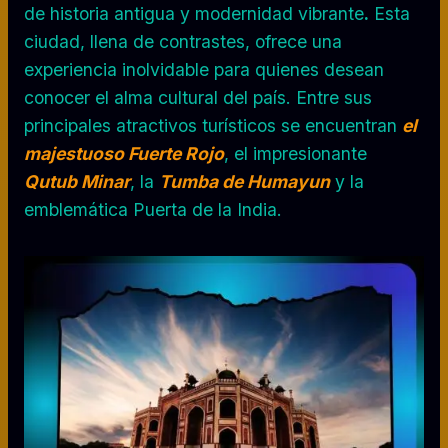
de historia antigua y modernidad vibrante
.
Esta
ciudad, llena de contrastes, ofrece una
experiencia inolvidable para quienes desean
conocer el alma cultural del país. Entre sus
principales atractivos turísticos se encuentran
el
majestuoso Fuerte Rojo
, el impresionante
Qutub Minar
, la
Tumba de Humayun
y la
emblemática Puerta de la India.