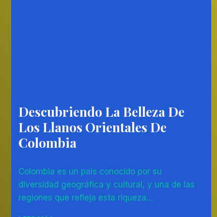
Descubriendo La Belleza De
AMÉRICA
DEL
Los Llanos Orientales De
SUR
|
Colombia
COLOMBIA
Por
11/07/2023
Colombia es un país conocido por su
Diego
Otálvaro
diversidad geográfica y cultural, y una de las
Betancur
regiones que refleja esta riqueza…
DESCUBRIENDO