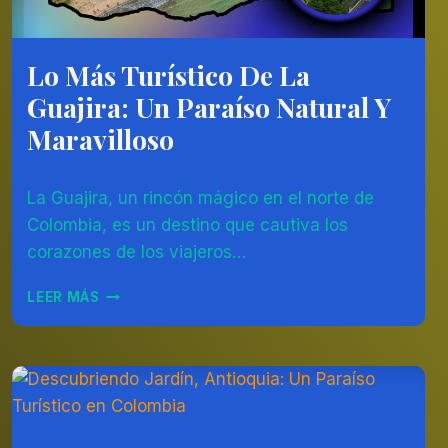
Lo Más Turístico De La
AMÉRICA
DEL
Guajira: Un Paraíso Natural Y
SUR
|
Maravilloso
COLOMBIA
Por
11/08/2023
La Guajira, un rincón mágico en el norte de
Diego
Otálvaro
Colombia, es un destino que cautiva los
Betancur
corazones de los viajeros…
LO
LEER MÁS
MÁS
TURÍSTICO
DE
LA
GUAJIRA:
UN
PARAÍSO