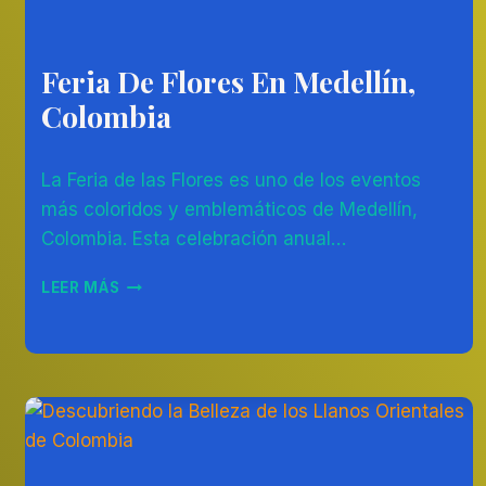
Feria De Flores En Medellín,
AMÉRICA
DEL
Colombia
SUR
|
COLOMBIA
Por
02/08/2023
|
La Feria de las Flores es uno de los eventos
Diego
OTROS
Otálvaro
más coloridos y emblemáticos de Medellín,
Betancur
Colombia. Esta celebración anual…
FERIA
LEER MÁS
DE
FLORES
EN
MEDELLÍN,
COLOMBIA