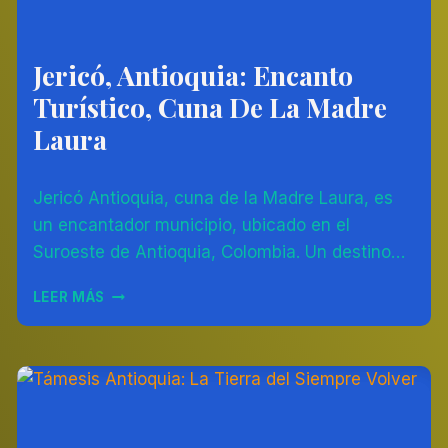
Jericó, Antioquia: Encanto
AMÉRICA
DEL
Turístico, Cuna De La Madre
SUR
|
Laura
COLOMBIA
Por
04/08/2023
Jericó Antioquia, cuna de la Madre Laura, es
Diego
Otálvaro
un encantador municipio, ubicado en el
Betancur
Suroeste de Antioquia, Colombia. Un destino…
JERICÓ,
LEER MÁS
ANTIOQUIA:
ENCANTO
TURÍSTICO,
CUNA
DE
LA
MADRE