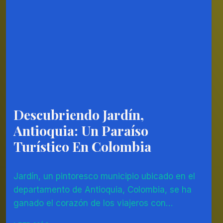
NATURAL
Y
MARAVILLOSO
Descubriendo Jardín,
AMÉRICA
DEL
Antioquia: Un Paraíso
SUR
|
Turístico En Colombia
COLOMBIA
Por
20/07/2023
Jardín, un pintoresco municipio ubicado en el
Diego
Otálvaro
departamento de Antioquia, Colombia, se ha
Betancur
ganado el corazón de los viajeros con…
DESCUBRIENDO