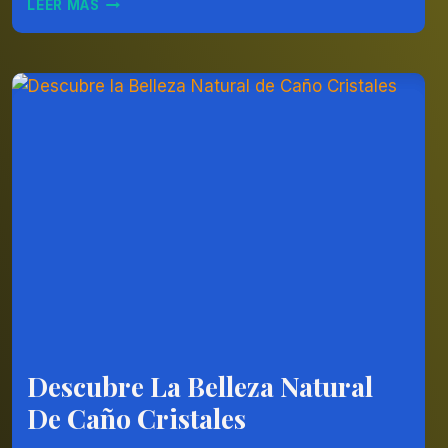
LEER MÁS
JARDÍN,
ANTIOQUIA:
UN
PARAÍSO
TURÍSTICO
EN
COLOMBIA
Descubre La Belleza Natural
COLOMBIA
|
De Caño Cristales
OTROS