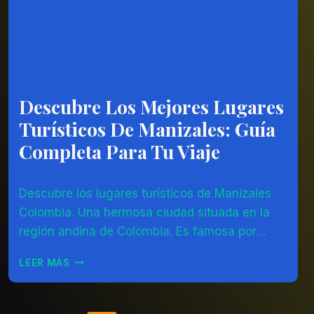
Descubre Los Mejores Lugares
AMÉRICA
DEL
Turísticos De Manizales: Guía
SUR
|
Completa Para Tu Viaje
COLOMBIA
|
Por
22/06/2023
OTROS
Descubre los lugares turísticos de Manizales
Diego
Otálvaro
Colombia. Una hermosa ciudad situada en la
Betancur
región andina de Colombia. Es famosa por…
DESCUBRE
LEER MÁS
LOS
MEJORES
LUGARES