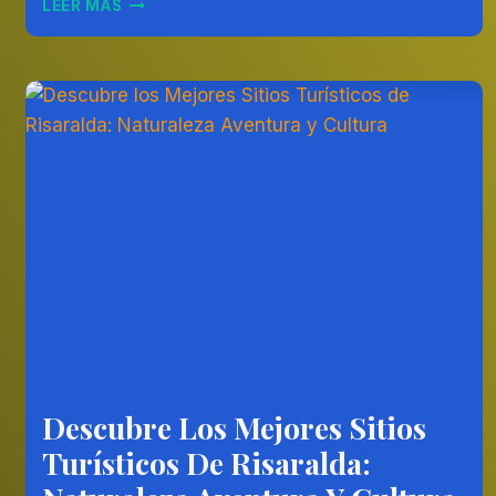
LEER MÁS
LA
BELLEZA
DE
LOS
LLANOS
ORIENTALES
DE
COLOMBIA
Descubre Los Mejores Sitios
AMÉRICA
DEL
Turísticos De Risaralda:
SUR
|