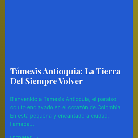
LAURA
Támesis Antioquia: La Tierra
AMÉRICA
DEL
Del Siempre Volver
SUR
|
COLOMBIA
Por
11/07/2023
Bienvenido a Támesis Antioquia, el paraíso
Diego
Otálvaro
oculto enclavado en el corazón de Colombia.
Betancur
En esta pequeña y encantadora ciudad,
llamada…
TÁMESIS
LEER MÁS