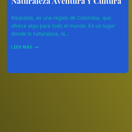
Naturaleza Aventura Y Cultura
COLOMBIA
Por
22/06/2023
Risaralda, es una región de Colombia, que
Diego
Otálvaro
ofrece algo para todo el mundo. Es un lugar
Betancur
donde la naturaleza, la…
DESCUBRE
LEER MÁS
LOS
MEJORES
SITIOS
TURÍSTICOS
DE
RISARALDA:
NATURALEZA
AVENTURA
Y
CULTURA