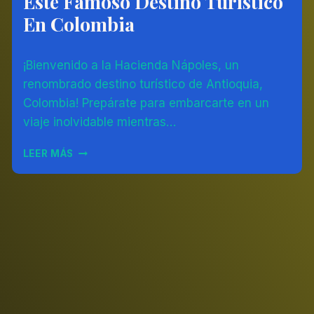
Este Famoso Destino Turístico
COLOMBIA
En Colombia
|
OTROS
Por
05/07/2023
¡Bienvenido a la Hacienda Nápoles, un
Diego
Otálvaro
renombrado destino turístico de Antioquia,
Betancur
Colombia! Prepárate para embarcarte en un
viaje inolvidable mientras…
HACIENDA
LEER MÁS
NÁPOLES:
DESCUBRE
LA
HISTORIA
Y
ATRACCIONES
DE
ESTE
FAMOSO
DESTINO
TURÍSTICO