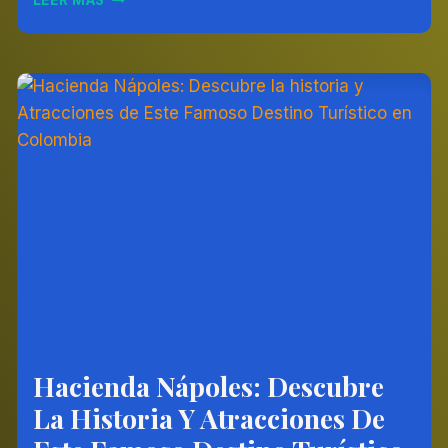
ANTIOQUIA:
LA
TIERRA
DEL
SIEMPRE
VOLVER
Hacienda Nápoles: Descubre
AMÉRICA
DEL
La Historia Y Atracciones De
SUR
|