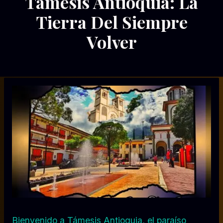
Támesis Antioquia: La
DEL
SUR
Tierra Del Siempre
|
COLOMBIA
Volver
Por
11/07/2023
Diego
Otálvaro
Betancur
Bienvenido a Támesis Antioquia, el paraíso