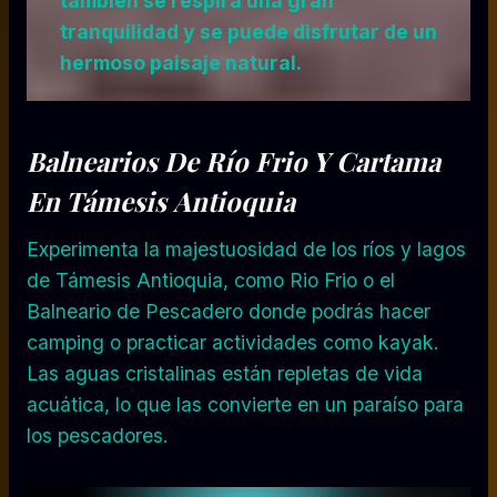
también se respira una gran
tranquilidad y se puede disfrutar de un
hermoso paisaje natural.
Balnearios De Río Frio Y Cartama
En Támesis
Antioquia
Experimenta la majestuosidad de los ríos y lagos
de Támesis Antioquia, como Rio Frio o el
Balneario de Pescadero donde podrás hacer
camping o practicar actividades como kayak.
Las aguas cristalinas están repletas de vida
acuática, lo que las convierte en un paraíso para
los pescadores.