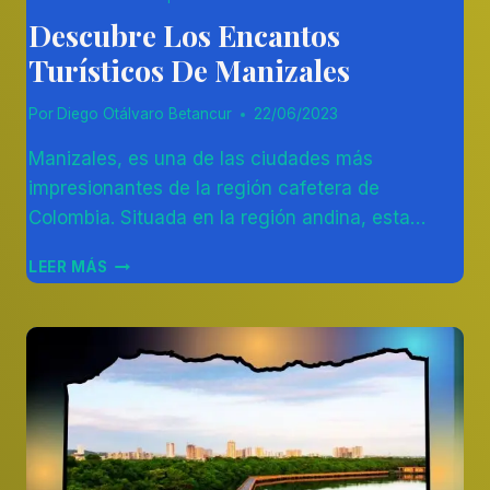
Descubre Los Encantos
Turísticos De Manizales
Por
Diego Otálvaro Betancur
22/06/2023
Manizales, es una de las ciudades más
impresionantes de la región cafetera de
Colombia. Situada en la región andina, esta…
DESCUBRE
LEER MÁS
LOS
ENCANTOS
TURÍSTICOS
DE
MANIZALES