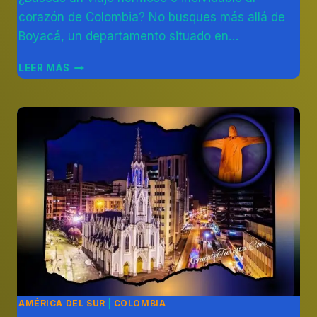
corazón de Colombia? No busques más allá de
Boyacá, un departamento situado en…
LOS
LEER MÁS
MEJORES
SITIOS
TURÍSTICOS
DE
BOYACÁ
AMÉRICA DEL SUR
|
COLOMBIA