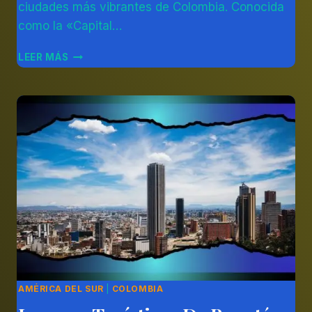
ciudades más vibrantes de Colombia. Conocida
como la «Capital…
DESCUBRE
LEER MÁS
LOS
MEJORES
LUGARES
TURÍSTICOS
DE
CALI
Y
DISFRUTA
DE
LA
CIUDAD
AMÉRICA DEL SUR
|
COLOMBIA