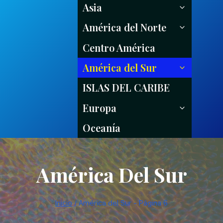
Asia
Alternar Me
América del Norte
Alternar Me
Centro América
América del Sur
Alternar Me
ISLAS DEL CARIBE
Europa
Alternar Me
Oceanía
América Del Sur
Inicio
/
América del Sur
- Página 6