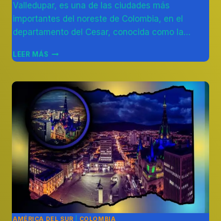
Valledupar, es una de las ciudades más
importantes del noreste de Colombia, en el
departamento del Cesar, conocida como la…
DESCUBRE
LEER MÁS
LOS
MEJORES
SITIOS
TURÍSTICOS
EN
VALLEDUPAR
AMÉRICA DEL SUR
|
COLOMBIA