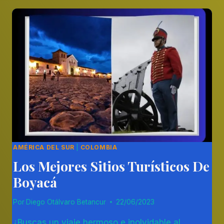
LUGARES
PARA
EL
TURISMO
EN
BARRANQUILLA
AMÉRICA DEL SUR
|
COLOMBIA
Los Mejores Sitios Turísticos De
Boyacá
Por
Diego Otálvaro Betancur
22/06/2023
¿Buscas un viaje hermoso e inolvidable al