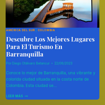
AMÉRICA DEL SUR
|
COLOMBIA
Descubre Los Mejores Lugares
Para El Turismo En
Barranquilla
Por
Diego Otálvaro Betancur
22/06/2023
Conoce lo mejor de Barranquilla, una vibrante y
colorida ciudad situada en la costa norte de
Colombia. Esta ciudad se…
DESCUBRE
LEER MÁS
LOS
MEJORES