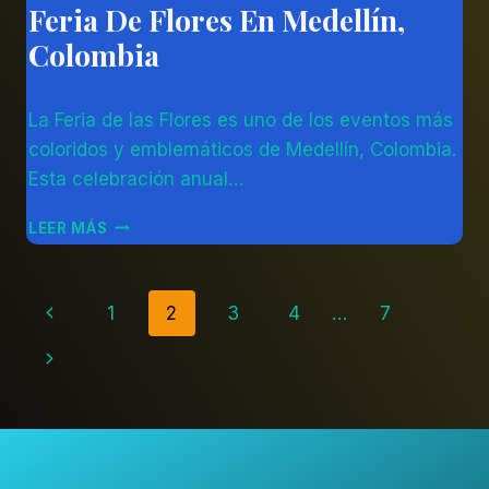
Feria De Flores En Medellín,
AMÉRICA
DEL
Colombia
SUR
|
COLOMBIA
Por
02/08/2023
|
La Feria de las Flores es uno de los eventos más
Diego
OTROS
Otálvaro
coloridos y emblemáticos de Medellín, Colombia.
Betancur
Esta celebración anual…
FERIA
LEER MÁS
DE
FLORES
EN
Navegación
Página
1
2
3
4
…
7
MEDELLÍN,
COLOMBIA
anterior
De
Siguiente
página
Página