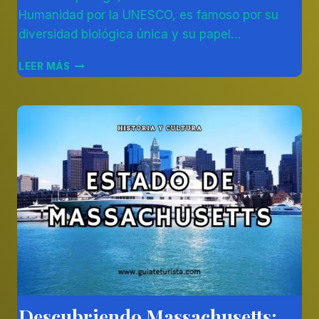
Otálvaro
Humanidad por la UNESCO, es famoso por su
Betancur
diversidad biológica única y su papel…
EXPLORANDO
LEER MÁS
LAS
MARAVILLAS
DE
LAS
ISLAS
GALÁPAGOS
Descubriendo Massachusetts:
AMÉRICA