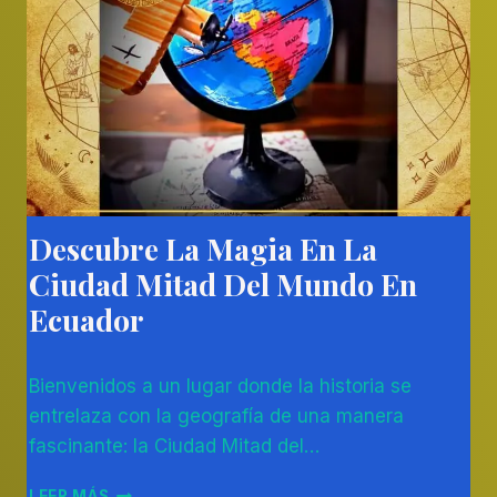
COTOPAXI
EN
ECUADOR
Descubre La Magia En La
AMÉRICA
DEL
Ciudad Mitad Del Mundo En
SUR
|
Ecuador
OTROS
Por
15/03/2024
Bienvenidos a un lugar donde la historia se
Diego
Otálvaro
entrelaza con la geografía de una manera
Betancur
fascinante: la Ciudad Mitad del…
DESCUBRE
LEER MÁS