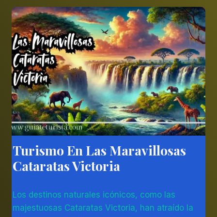
UN
PARAÍSO
TROPICAL
Turismo En Las Maravillosas
ÁFRICA
|
Cataratas Victoria
OTROS
Por
27/12/2023
Los destinos naturales icónicos, como las
Diego
Otálvaro
majestuosas Cataratas Victoria, han atraído la
Betancur