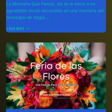
|
La Montaña Que Piensa, así se le llama a un
Diego
COLOMBIA
Otálvaro
agradable rincón escondido en una montaña del
|
Betancur
OTROS
municipio de Itagüí….
LA
LEER MÁS
MONTAÑA
QUE
PIENSA