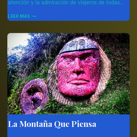
atención y la admiración de viajeros de todas…
TURISMO
LEER MÁS
EN
LAS
MARAVILLOSAS
CATARATAS
VICTORIA
La Montaña Que Piensa
AMÉRICA
DEL
SUR
Por
14/11/2023