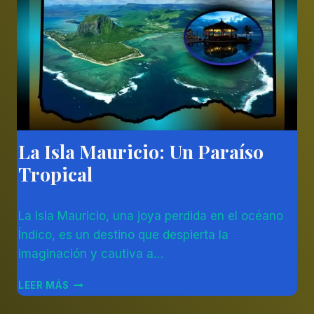
La Isla Mauricio: Un Paraíso
ÁFRICA
|
Tropical
OTROS
Por
27/12/2023
La Isla Mauricio, una joya perdida en el océano
Diego
Otálvaro
Índico, es un destino que despierta la
Betancur
imaginación y cautiva a…
LA
LEER MÁS
ISLA
MAURICIO: