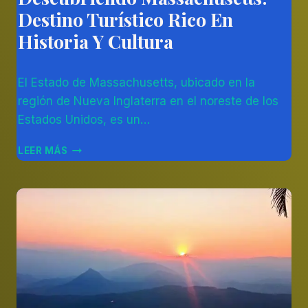
DEL
Destino Turístico Rico En
NORTE
|
Historia Y Cultura
ESTADOS
UNIDOS
Por
29/02/2024
|
El Estado de Massachusetts, ubicado en la
Diego
NORESTE
Otálvaro
|
región de Nueva Inglaterra en el noreste de los
OTROS
Betancur
Estados Unidos, es un…
DESCUBRIENDO
LEER MÁS
MASSACHUSETTS:
DESTINO
TURÍSTICO
RICO
EN
HISTORIA
Y
CULTURA