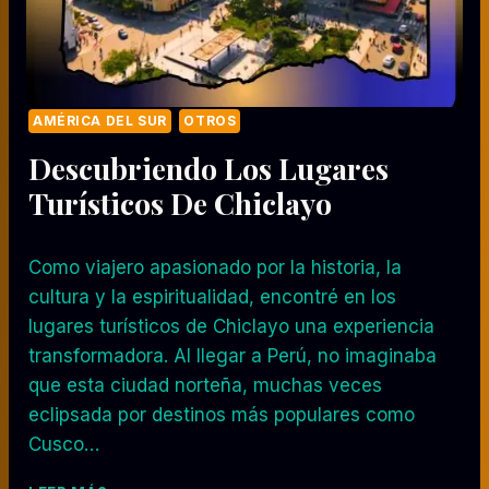
W
Á
I
:
E
X
AMÉRICA DEL SUR
OTROS
P
Descubriendo Los Lugares
E
R
Turísticos De Chiclayo
I
E
N
Como viajero apasionado por la historia, la
C
cultura y la espiritualidad, encontré en los
I
A
lugares turísticos de Chiclayo una experiencia
D
transformadora. Al llegar a Perú, no imaginaba
E
que esta ciudad norteña, muchas veces
U
eclipsada por destinos más populares como
N
V
Cusco…
I
A
D