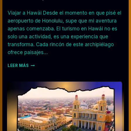
Viajar a Hawái Desde el momento en que pisé el
aeropuerto de Honolulu, supe que mi aventura
apenas comenzaba. El turismo en Hawái no es
solo una actividad, es una experiencia que
transforma. Cada rincón de este archipiélago
ofrece paisajes…
T
LEER MÁS
U
R
I
S
M
O
E
N
H
A