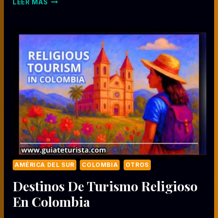
LEER MÁS
J
E
E
S
R
C
O
U
B
R
I
E
N
D
O
L
O
S
L
U
AMÉRICA DEL SUR
COLOMBIA
OTROS
G
Destinos De Turismo Religioso
A
R
En Colombia
E
S