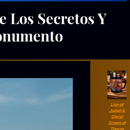
e Los Secretos Y
Monumento
Lion of
Judah &
Christ
Crown of
Thorns