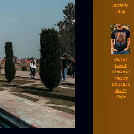
Artistic
Mug
Unisex
Lion &
Crown of
Thorns
Christian
Art T-
Shirt