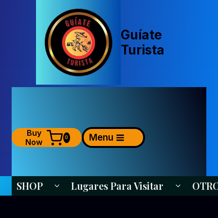
Saltar
al
contenido
Guíate
Turista
Buy
Menu
0
Now
SHOP
Lugares Para Visitar
OTR
Alternar Menú Hijo
Alternar Me