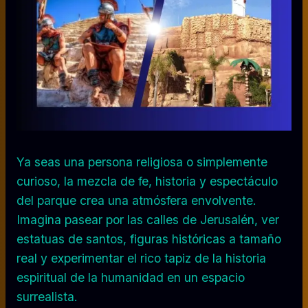
Ya seas una persona religiosa o simplemente
curioso, la mezcla de fe, historia y espectáculo
del parque crea una atmósfera envolvente.
Imagina pasear por las calles de Jerusalén, ver
estatuas de santos, figuras históricas a tamaño
real y experimentar el rico tapiz de la historia
espiritual de la humanidad en un espacio
surrealista.