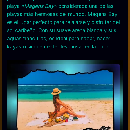
playa «
Magens Bay
» considerada una de las
playas más hermosas del mundo, Magens Bay
es el lugar perfecto para relajarse y disfrutar del
sol caribeño. Con su suave arena blanca y sus
aguas tranquilas, es ideal para nadar, hacer
kayak o simplemente descansar en la orilla.