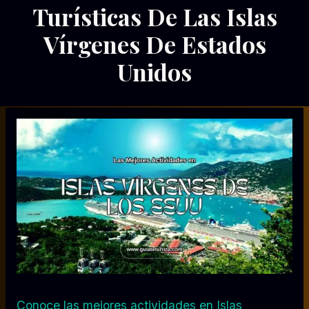
|
Turísticas De Las Islas
TERRITORIOS
DE
Vírgenes De Estados
LOS
ESTADOS
Unidos
UNIDOS
Por
27/02/2024
Diego
Otálvaro
Betancur
Conoce las mejores actividades en Islas