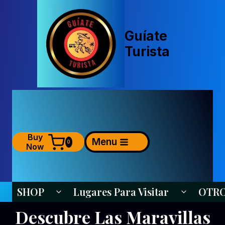
Saltar
al
contenido
Guíate
Turista
Buy
Menu
0
Now
SHOP
Lugares Para Visitar
OTR
Alternar Menú Hijo
Alternar Me
ESTADOS
Descubre Las Maravillas
UNIDOS